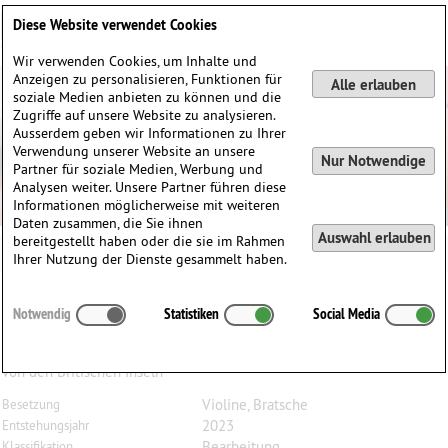
Deutsch
English
0
Diese Website verwendet Cookies
Anmelden / Registrieren
Wir verwenden Cookies, um Inhalte und
Anzeigen zu personalisieren, Funktionen für
Alle erlauben
soziale Medien anbieten zu können und die
Zugriffe auf unsere Website zu analysieren.
Ausserdem geben wir Informationen zu Ihrer
Verwendung unserer Website an unsere
Nur Notwendige
Partner für soziale Medien, Werbung und
Analysen weiter. Unsere Partner führen diese
Informationen möglicherweise mit weiteren
Daten zusammen, die Sie ihnen
Auswahl erlauben
bereitgestellt haben oder die sie im Rahmen
Ihrer Nutzung der Dienste gesammelt haben.
Austin
Boothroyd
(1959)
Notwendig
Statistiken
Social Media
20 Classic Folk Songs, arrangiert für Violine und
Bratsche
von den Britischen Inseln
Violine, Bratsche
Besetzung
2023
Entstehungsjahr
Bearbeitung
Klassifikation