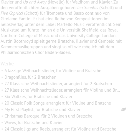
Klavier und
Up and Away
(Novello) für Waldhorn und Klavier. Zu
den veröffentlichten Ausgaben gehören
Ten Sonatas
(Schott) und
Five Capricci
(Schott) für Trompete und Basso continuo von
Girolamo Fantini. Er hat eine Reihe von Kompositionen im
Selbstverlag unter dem Label Martello Music veröffentlicht. Sein
Musikstudium führte ihn an die Universität Sheffield, das Royal
Northern College of Music und das University College London.
Austin Boothroyd spielt gerne Bratsche, Klavier und Cembalo mit
Kammermusikgruppen und singt so oft wie möglich mit dem
Philharmonischen Chor Baden-Baden.
Werke
•
6 Jazzige Weihnachtslieder, für Violine und Bratsche
•
Dragonflies, für 2 Bratschen
•
27 Klassische Weihnachtslieder, arrangiert für 2 Bratschen
•
27 Klassische Weihnachtslieder, arrangiert für Violine und Bratsche
•
Six Waltzes, für Bratsche und Klavier
•
20 Classic Folk Songs, arrangiert für Violine und Bratsche
•
My First Playlist, für Bratsche und Klavier
•
Christmas Baroque, für 2 Violinen und Bratsche
•
Waves, für Bratsche und Klavier
•
24 Classic Jigs and Reels, arrangiert für Violine und Bratsche