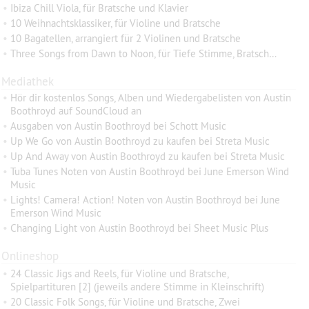
•
Ibiza Chill Viola, für Bratsche und Klavier
•
10 Weihnachtsklassiker, für Violine und Bratsche
•
10 Bagatellen, arrangiert für 2 Violinen und Bratsche
•
Three Songs from Dawn to Noon, für Tiefe Stimme, Bratsche und Klavier
Mediathek
•
Hör dir kostenlos Songs, Alben und Wiedergabelisten von Austin
Boothroyd auf SoundCloud an
•
Ausgaben von Austin Boothroyd bei Schott Music
•
Up We Go von Austin Boothroyd zu kaufen bei Streta Music
•
Up And Away von Austin Boothroyd zu kaufen bei Streta Music
•
Tuba Tunes Noten von Austin Boothroyd bei June Emerson Wind
Music
•
Lights! Camera! Action! Noten von Austin Boothroyd bei June
Emerson Wind Music
•
Changing Light von Austin Boothroyd bei Sheet Music Plus
Onlineshop
•
24 Classic Jigs and Reels, für Violine und Bratsche,
Spielpartituren [2] (jeweils andere Stimme in Kleinschrift)
•
20 Classic Folk Songs, für Violine und Bratsche, Zwei