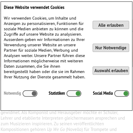
Deutsch
English
0
Diese Website verwendet Cookies
Anmelden / Registrieren
Wir verwenden Cookies, um Inhalte und
Anzeigen zu personalisieren, Funktionen für
Alle erlauben
soziale Medien anbieten zu können und die
Zugriffe auf unsere Website zu analysieren.
Ausserdem geben wir Informationen zu Ihrer
Verwendung unserer Website an unsere
Nur Notwendige
Partner für soziale Medien, Werbung und
Analysen weiter. Unsere Partner führen diese
Informationen möglicherweise mit weiteren
Daten zusammen, die Sie ihnen
Auswahl erlauben
bereitgestellt haben oder die sie im Rahmen
Austin Boothroyd
Ihrer Nutzung der Dienste gesammelt haben.
Austin
Boothroyd
(1959)
Notwendig
Statistiken
Social Media
∗
in
Grossbritannien
Austin Boothroyd hat sein Arbeitsleben der Musikpädagogik
gewidmet. Als Komponist und Herausgeber möchte er Schüler,
Lehrer und etablierte Interpreten gleichermassen ansprechen und
zum Musizieren inspirieren. Zu seinen veröffentlichten
Kompositionen gehören
Up We Go
(Novello) für Trompete und