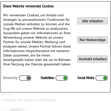
Deutsch
English
0
Diese Website verwendet Cookies
Anmelden / Registrieren
Wir verwenden Cookies, um Inhalte und
Anzeigen zu personalisieren, Funktionen für
Alle erlauben
soziale Medien anbieten zu können und die
Zugriffe auf unsere Website zu analysieren.
Ausserdem geben wir Informationen zu Ihrer
Verwendung unserer Website an unsere
Nur Notwendige
Partner für soziale Medien, Werbung und
Analysen weiter. Unsere Partner führen diese
Informationen möglicherweise mit weiteren
Daten zusammen, die Sie ihnen
Auswahl erlauben
bereitgestellt haben oder die sie im Rahmen
Auguste Vaucorbeil
Ihrer Nutzung der Dienste gesammelt haben.
Auguste
Vaucorbeil
(1821–1884)
Notwendig
Statistiken
Social Media
∗
15.12.1821 in
Rouen, Frankreich
†
02.11.1884 in
Paris, Frankreich
Werke
•
Sonaten, für Bratsche und Klavier