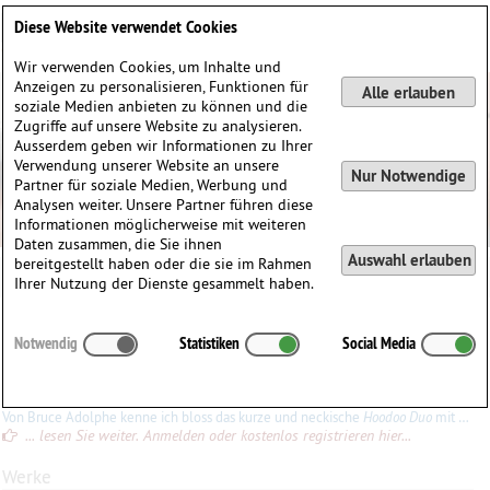
Deutsch
English
0
Diese Website verwendet Cookies
Anmelden / Registrieren
Wir verwenden Cookies, um Inhalte und
Anzeigen zu personalisieren, Funktionen für
Alle erlauben
soziale Medien anbieten zu können und die
Zugriffe auf unsere Website zu analysieren.
Ausserdem geben wir Informationen zu Ihrer
Verwendung unserer Website an unsere
Nur Notwendige
Partner für soziale Medien, Werbung und
Analysen weiter. Unsere Partner führen diese
Informationen möglicherweise mit weiteren
Daten zusammen, die Sie ihnen
Auswahl erlauben
bereitgestellt haben oder die sie im Rahmen
Bruce Adolphe
Ihrer Nutzung der Dienste gesammelt haben.
Bruce
Adolphe
(1955)
Notwendig
Statistiken
Social Media
∗
31.05.1955 in
New York City, New York, USA
Konrad Ewald
Von Bruce Adolphe kenne ich bloss das kurze und neckische
Hoodoo Duo
mit Bass, «jazzy» zu spielen.
... lesen Sie weiter. Anmelden oder kostenlos registrieren hier...
Werke