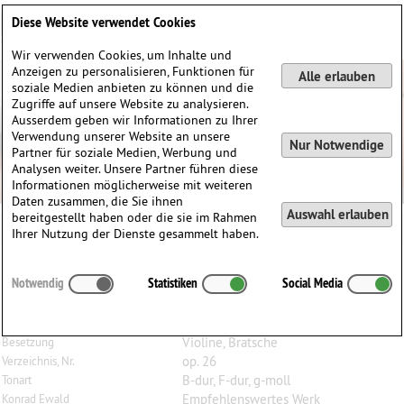
Deutsch
English
0
Diese Website verwendet Cookies
Anmelden / Registrieren
Wir verwenden Cookies, um Inhalte und
Anzeigen zu personalisieren, Funktionen für
Alle erlauben
soziale Medien anbieten zu können und die
Zugriffe auf unsere Website zu analysieren.
Ausserdem geben wir Informationen zu Ihrer
Verwendung unserer Website an unsere
Nur Notwendige
Partner für soziale Medien, Werbung und
Analysen weiter. Unsere Partner führen diese
Informationen möglicherweise mit weiteren
Daten zusammen, die Sie ihnen
Auswahl erlauben
bereitgestellt haben oder die sie im Rahmen
Ihrer Nutzung der Dienste gesammelt haben.
Peter
Hänsel
(1770–1831)
Notwendig
Statistiken
Social Media
3 Duos, op. 26 (B/F/g), für Violine und Bratsche
(Jappe 176)
Violine, Bratsche
Besetzung
op. 26
Verzeichnis, Nr.
B-dur, F-dur, g-moll
Tonart
Empfehlenswertes Werk
Konrad Ewald