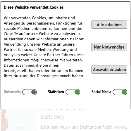
Deutsch
English
0
Diese Website verwendet Cookies
Anmelden / Registrieren
Wir verwenden Cookies, um Inhalte und
Anzeigen zu personalisieren, Funktionen für
Alle erlauben
soziale Medien anbieten zu können und die
Zugriffe auf unsere Website zu analysieren.
Ausserdem geben wir Informationen zu Ihrer
Verwendung unserer Website an unsere
Nur Notwendige
Partner für soziale Medien, Werbung und
Analysen weiter. Unsere Partner führen diese
Informationen möglicherweise mit weiteren
Daten zusammen, die Sie ihnen
Auswahl erlauben
bereitgestellt haben oder die sie im Rahmen
Ihrer Nutzung der Dienste gesammelt haben.
Das Alter
Notwendig
Statistiken
Social Media
Presuhn, Alexander
(1870–1950)
für Bratsche und Klavier
ERSTDRUCK
Läßt man Musik und Dichtung auf sich wirken,