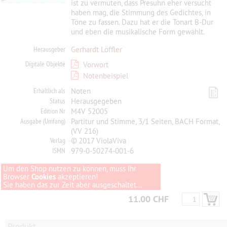
ist zu vermuten, dass Presuhn eher versucht
haben mag, die Stimmung des Gedichtes, in
Töne zu fassen. Dazu hat er die Tonart B-Dur
und eben die musikalische Form gewählt.
Herausgeber
Gerhardt Löffler
Digitale Objekte
Vorwort
Notenbeispiel
Erhältlich als
Noten
Status
Herausgegeben
Edition Nr
M4V 52005
Ausgabe (Umfang)
Partitur und Stimme, 3/1 Seiten, BACH Format,
(VV 216)
Verlag
© 2017 ViolaViva
ISMN
979-0-50274-001-6
Um den Shop nutzen zu können, muss Ihr
Browser
Cookies
akzeptieren!
Sie haben das zur Zeit aber ausgeschaltet...
11.00 CHF
Produkt