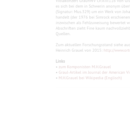
Violakonzert GraunWV Cv:XIII:116 von Gr
es sich bei dem in Schwerin anonym überl
(Signatur: Mus.329) um ein Werk von Joh
handelt (der 1976 bei Simrock erschiene
inzwischen als Fehlzuweisung bewertet wu
Abschriften zieht Fine kaum nachvollzieh
Quellen.
Zum aktuellen Forschungsstand siehe auc
Heinrich Grauel von 2015:
http://www.or
Links
•
zum Komponisten M.H.Grauel
•
Graul-Artikel im Journal der American Vi
•
M.H.Grauel bei Wikipedia (Englisch)