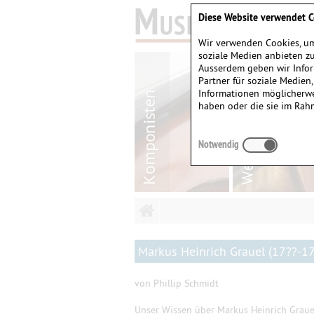
Diese Website verwendet C
Wir verwenden Cookies, um
soziale Medien anbieten zu
Ausserdem geben wir Infor
Partner für soziale Medien
Informationen möglicherwe
haben oder die sie im Rah
Notwendig
Markus Heinrich Grauel (17??-1
von Phillip Schmidt
Unser Wissen über Markus Heinrich Grauel 