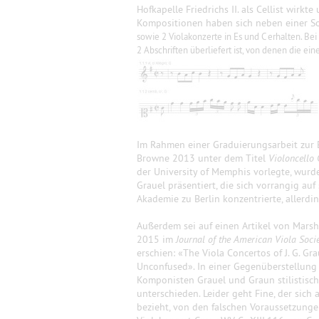
Hofkapelle Friedrichs II. als Cellist wirk
Kompositionen haben sich neben einer So
sowie 2 Violakonzerte in Es und C erhalten. Bei
2 Abschriften überliefert ist, von denen die ein
Im Rahmen einer Graduierungsarbeit zur Erl
Browne 2013 unter dem Titel
Violoncello 
der University of Memphis vorlegte, wur
Grauel präsentiert, die sich vorrangig au
Akademie zu Berlin konzentrierte, allerdi
Außerdem sei auf einen Artikel von Marsha
2015 im
Journal of the American Viola Soci
erschien: «The Viola Concertos of J. G. Gr
Unconfused». In einer Gegenüberstellung
Komponisten Grauel und Graun stilistisc
unterschieden. Leider geht Fine, der sich
bezieht, von den falschen Voraussetzungen