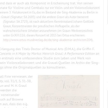
te und dass er auch als Komponist in Erscheinung trat. Von seinen
nate für Violine und Cembalo
nur ein Violin- und ein Violoncellokonzert
 einem 3. Violakonzert in Es, das im Bestand der Sing-Akademie zu Berlin in
e
Grauel
(Signatur: SA 2685) und die andere
Graun
als Autor benennt
(Signatur: SA 2725), ist nach aktuellem Kenntnisstand Johann Gottlieb
Graun, Konzertmeister der preußischen Hofkapelle, als der
wahrscheinlichere Urheber anzunehmen (im Graun-Werkverzeichnis
unter Cv:XIII:116; dieses Konzert ist 2015 bei Ortus erschienen:
http://www.ortus-musikverlag.de/de/sing-akademie-archiv/om204
).
angung des Titels Doctor of Musical Arts (D.M.A.), die Griffin F.
Concerto in A Major by Markus Heinrich Graul: A Performance Edition
an
de erstmals eine umfassendere Studie zum Leben und Werk von
f sein Violoncellokonzert und die Grauel-Quellen im Archiv der Sing-
ngs ohne die Originalquellen zu konsultieren.
ll Fine verwiesen, der
ety
, vol. 31/1, S. 31-38,
aun and M. H. Graul
 werden die
h voneinander
 auch auf Browne
 aus, dass das o.g.