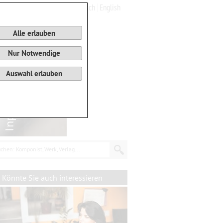
Deutsch
English
0
Warenkorb
Alle erlauben
Nur Notwendige
Auswahl erlauben
chen: Komponist, Werk, Verlag...
Könnte Sie auch interessieren