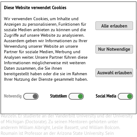
Deutsch
English
0
Diese Website verwendet Cookies
Anmelden / Registrieren
Wir verwenden Cookies, um Inhalte und
Anzeigen zu personalisieren, Funktionen für
Alle erlauben
soziale Medien anbieten zu können und die
Zugriffe auf unsere Website zu analysieren.
Ausserdem geben wir Informationen zu Ihrer
Verwendung unserer Website an unsere
Nur Notwendige
Partner für soziale Medien, Werbung und
Analysen weiter. Unsere Partner führen diese
Informationen möglicherweise mit weiteren
Daten zusammen, die Sie ihnen
Auswahl erlauben
bereitgestellt haben oder die sie im Rahmen
Daniel Bernard Roumain
Ihrer Nutzung der Dienste gesammelt haben.
Daniel Bernard
Roumain
(1970)
Notwendig
Statistiken
Social Media
∗
in
USA
Daniel Bernard Roumain ist ein US Komponist mit haitianischen
Wurzeln. Er studierte an der Vanderbilt University und der University
of Michigan (Doctorate). Zu seinen Mentoren gehörten unter
anderem William Albright, Leslie Bassett, und William Bolcom.
Roumain ist Professor an der Arizona State University. Sein