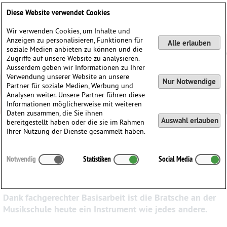
Deutsch
English
0
Diese Website verwendet Cookies
Anmelden / Registrieren
Wir verwenden Cookies, um Inhalte und
Anzeigen zu personalisieren, Funktionen für
Alle erlauben
soziale Medien anbieten zu können und die
Zugriffe auf unsere Website zu analysieren.
Ausserdem geben wir Informationen zu Ihrer
Verwendung unserer Website an unsere
Nur Notwendige
Partner für soziale Medien, Werbung und
Analysen weiter. Unsere Partner führen diese
Informationen möglicherweise mit weiteren
Daten zusammen, die Sie ihnen
Auswahl erlauben
bereitgestellt haben oder die sie im Rahmen
Ihrer Nutzung der Dienste gesammelt haben.
Die Bratsche an der Musikschule: längst aus dem
Notwendig
Statistiken
Social Media
Dornröschenschlaf erwacht
Dank fachgerechter Basisarbeit ist die Bratsche an der
Musikschule heute ein Instrument wie jedes andere.