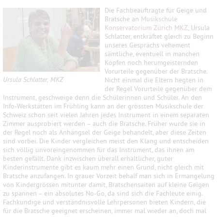
Die Fachbeauftragte für Geige und
Bratsche an
Musikschule
Konservatorium Zürich MKZ
, Ursula
Schlatter, entkräftet gleich zu Beginn
unseres Gesprächs vehement
sämtliche, eventuell in manchen
Köpfen noch herumgeisternden
Vorurteile gegenüber der Bratsche.
Ursula Schlatter, MKZ
Nicht einmal die Eltern hegten in
der Regel Vorurteile gegenüber dem
Instrument, geschweige denn die Schülerinnen und Schüler. An den
Info-Werkstätten im Frühling kann an der grössten Musikschule der
Schweiz schon seit vielen Jahren jedes Instrument in einem separaten
Zimmer ausprobiert werden – auch die Bratsche. Früher wurde sie in
der Regel noch als Anhängsel der Geige behandelt, aber diese Zeiten
sind vorbei. Die Kinder vergleichen meist den Klang und entscheiden
sich völlig unvoreingenommen für das Instrument, das ihnen am
besten gefällt. Dank inzwischen überall erhältlicher, guter
Kinderinstrumente gibt es kaum mehr einen Grund, nicht gleich mit
Bratsche anzufangen. In grauer Vorzeit behalf man sich in Ermangelung
von Kindergrössen mitunter damit, Bratschensaiten auf kleine Geigen
zu spannen – ein absolutes No-Go, da sind sich die Fachleute einig.
Fachkundige und verständnisvolle Lehrpersonen bieten Kindern, die
für die Bratsche geeignet erscheinen, immer mal wieder an, doch mal