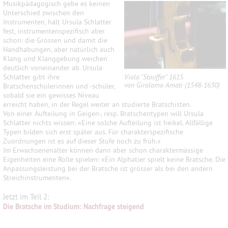
Musikpädagogisch gebe es keinen
Unterschied zwischen den
Instrumenten, hält Ursula Schlatter
fest, instrumentenspezifisch aber
schon: die Grössen und damit die
Handhabungen, aber natürlich auch
Klang und Klanggebung weichen
deutlich voneinander ab. Ursula
Schlatter gibt ihre
Viola "Stauffer" 1615
von Girolamo Amati (1548-1630)
Bratschenschülerinnen und -schüler,
sobald sie ein gewisses Niveau
erreicht haben, in der Regel weiter an studierte Bratschisten.
Von einer Aufteilung in Geigen-, resp. Bratschentypen will Ursula
Schlatter nichts wissen: «Eine solche Aufteilung ist heikel. Allfällige
Typen bilden sich erst später aus. Für charakterspezifische
Zuordnungen ist es auf dieser Stufe noch zu früh.»
Im Erwachsenenalter können dann aber schon charaktermässige
Eigenheiten eine Rolle spielen: «Ein Alphatier spielt keine Bratsche. Die
Anpassungsleistung bei der Bratsche ist grösser als bei den andern
Streichinstrumenten».
Jetzt im Teil 2:
Die Bratsche im Studium: Nachfrage steigend