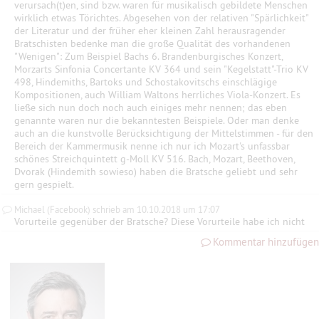
verursach(t)en, sind bzw. waren für musikalisch gebildete Menschen
wirklich etwas Törichtes. Abgesehen von der relativen "Spärlichkeit"
der Literatur und der früher eher kleinen Zahl herausragender
Bratschisten bedenke man die große Qualität des vorhandenen
"Wenigen": Zum Beispiel Bachs 6. Brandenburgisches Konzert,
Morzarts Sinfonia Concertante KV 364 und sein "Kegelstatt"-Trio KV
498, Hindemiths, Bartoks und Schostakovitschs einschlägige
Kompositionen, auch William Waltons herrliches Viola-Konzert. Es
ließe sich nun doch noch auch einiges mehr nennen; das eben
genannte waren nur die bekanntesten Beispiele. Oder man denke
auch an die kunstvolle Berücksichtigung der Mittelstimmen - für den
Bereich der Kammermusik nenne ich nur ich Mozart's unfassbar
schönes Streichquintett g-Moll KV 516. Bach, Mozart, Beethoven,
Dvorak (Hindemith sowieso) haben die Bratsche geliebt und sehr
gern gespielt.
Michael (Facebook) schrieb am 10.10.2018 um 17:07
Vorurteile gegenüber der Bratsche? Diese Vorurteile habe ich nicht
Kommentar hinzufügen