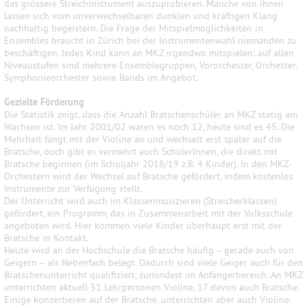
das grössere Streichinstrument auszuprobieren. Manche von ihnen
lassen sich vom unverwechselbaren dunklen und kräftigen Klang
nachhaltig begeistern. Die Frage der Mitspielmöglichkeiten in
Ensembles braucht in Zürich bei der Instrumentenwahl niemanden zu
beschäftigen. Jedes Kind kann an MKZ irgendwo mitspielen: auf allen
Niveaustufen sind mehrere Ensemblegruppen, Vororchester, Orchester,
Symphonieorchester sowie Bands im Angebot.
Gezielte Förderung
Die Statistik zeigt, dass d
ie Anzahl Bratschenschüler an MKZ stetig am
Wachsen ist. Im Jahr 2001/02 waren es noch 12, heute sind es 45. Die
Mehrheit fängt mit der Violine an und wechselt erst später auf die
Bratsche, doch gibt es vermehrt auch SchülerInnen, die direkt mit
Bratsche beginnen (im Schuljahr 2018/19 z.B. 4 Kinder). In den MKZ-
Orchestern wird der Wechsel auf Bratsche gefördert, indem kostenlos
Instrumente zur Verfügung stellt.
Der Unterricht wird auch im Klassenmusizieren (Streicherklassen)
gefördert, ein Programm, das in Zusammenarbeit mit der Volksschule
angeboten wird. Hier kommen viele Kinder überhaupt erst mit der
Bratsche in Kontakt.
Heute wird an der Hochschule die Bratsche häufig – gerade auch von
Geigern – als Nebenfach belegt. Dadurch sind viele Geiger auch für den
Bratschenunterricht qualifiziert, zumindest im Anfängerbereich.
An MKZ
unterrichten aktuell 51 Lehrpersonen Violine, 17 davon auch Bratsche.
Einige konzertieren auf der Bratsche, unterrichten aber auch Violine
.